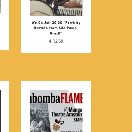
a
Wo 04 Juli 20:30 “Forró by
Bastião from São Paulo,
Brazil”
€
12,50