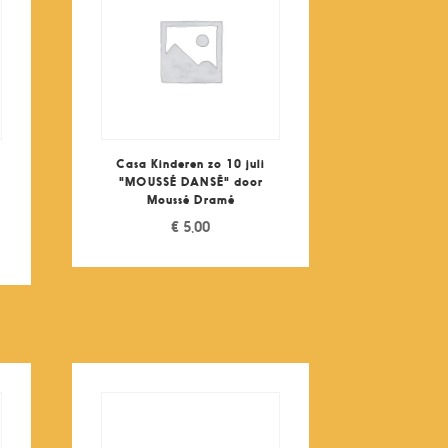
Casa Kinderen zo 10 juli
"MOUSSÉ DANSÊ" door
Moussé Dramé
€
5,00