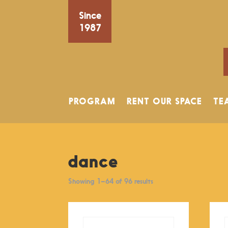
Since
1987
PROGRAM
RENT OUR SPACE
TE
dance
Showing 1–64 of 96 results