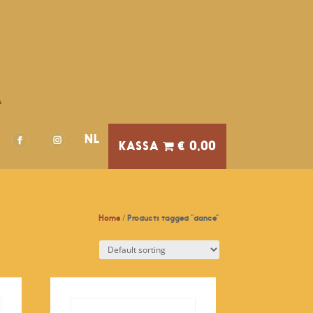
A
NL
€ 0,00
Home
/ Products tagged “dance”