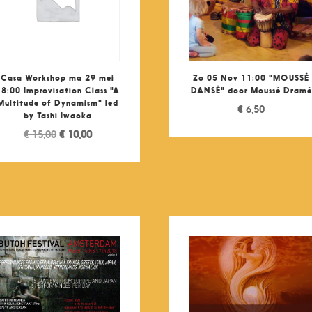
Casa Workshop ma 29 mei
Zo 05 Nov 11:00 "MOUSSÉ
18:00 Improvisation Class "A
DANSÊ" door Moussé Dramé
Multitude of Dynamism" led
€
6,50
by Tashi Iwaoka
Original
Current
€
15,00
€
10,00
price
price
was:
is:
€ 15,00.
€ 10,00.