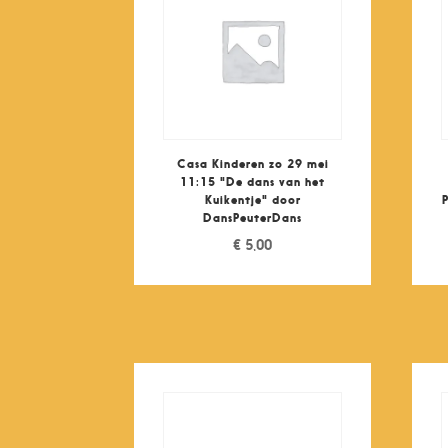
Casa Kinderen zo 29 mei
11:15 "De dans van het
Kuikentje" door
DansPeuterDans
€
5,00