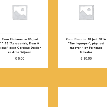
Casa Kinderen zo 05 juni
Casa Dans do 30 juni 2016
11:15 "Acrobatiek, Dans &
"The Improper", physical
Piano" door Carolina Droller
theater – by Fernando
en Arno Vrijman
Oliveira
€
5,00
€
10,00