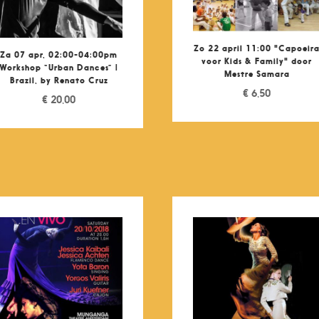
Zo 22 april 11:00 "Capoeir
Za 07 apr, 02:00-04:00pm
voor Kids & Family" door
Workshop “Urban Dances” |
Mestre Samara
Brazil, by Renato Cruz
€
6,50
€
20,00