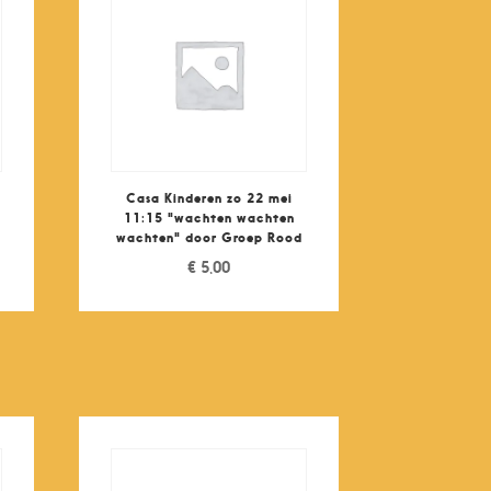
Casa Kinderen zo 22 mei
11:15 "wachten wachten
wachten" door Groep Rood
€
5,00