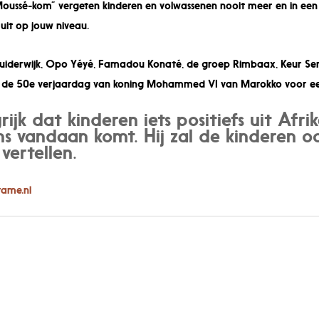
ssé-kom” vergeten kinderen en volwassenen nooit meer en in een k
uit op jouw niveau.
uiderwijk, Opo Yéyé, Famadou Konaté, de groep Rimbaax, Keur Sene
r de 50e verjaardag van koning Mohammed VI van Marokko voor ee
jk dat kinderen iets positiefs uit Afrik
ns vandaan komt. Hij zal de kinderen 
vertellen.
ame.nl