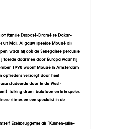
riot familie Diabaté-Dramé te Dakar-
es uit Mali. Al gauw speelde Moussé als
oepen, waar hij ook de Senegalese percussie
 Hij toerde daarmee door Europa waar hij
december 1998 woont Moussé in Amsterdam
en optredens verzorgt door heel
Moussé studeerde door in de West-
nt), talking drum, balafoon en krin speler.
nese ritmes en een specialist in de
elf. Ezelsbruggetjes als “Kunnen-jullie-