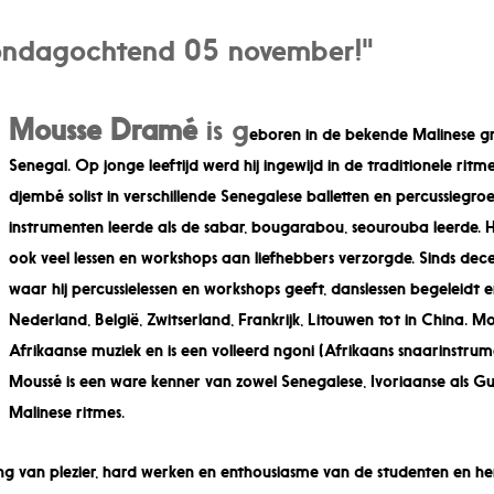
ondagochtend 05 november!"
Mousse Dramé
is g
eboren in de bekende Malinese g
Senegal. Op jonge leeftijd werd hij ingewijd in de traditionele ritm
djembé solist in verschillende Senegalese balletten en percussiegr
instrumenten leerde als de sabar, bougarabou, seourouba leerde.
ook veel lessen en workshops aan liefhebbers verzorgde. Sinds 
waar hij percussielessen en workshops geeft, danslessen begeleidt 
Nederland, België, Zwitserland, Frankrijk, Litouwen tot in China. 
Afrikaanse muziek en is een volleerd ngoni (Afrikaans snaarinstrume
Moussé is een ware kenner van zowel Senegalese, Ivoriaanse als Gui
Malinese ritmes.
ng van plezier, hard werken en enthousiasme van de studenten en hemz