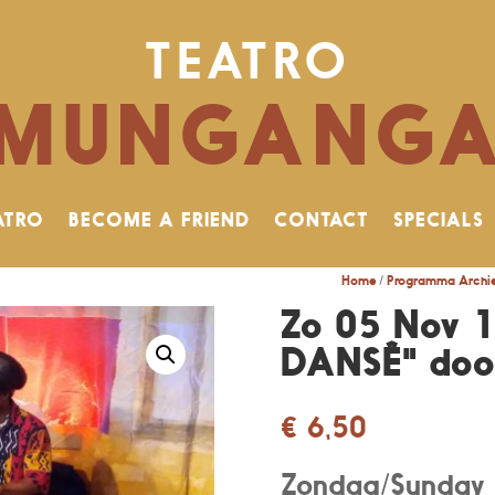
TEATRO
MUNGANG
ATRO
BECOME A FRIEND
CONTACT
SPECIALS
Home
/
Programma Archi
Zo 05 Nov 
DANSÊ" doo
€
6,50
Zondag/Sunday