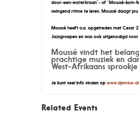
door-een-waterkraan”- of “Moussé-kom-Mou
swingend ritme te leren. Moussé daagt jou 
Moussé heeft o.a. opgetreden met Cesar Z
Jazzgroepen en was ook uitgenodigd voo
Moussé vindt het belangri
prachtige muziek en da
West-Afrikaans sprookje 
Je kunt veel info vinden op
www.djembe-dr
Related Events