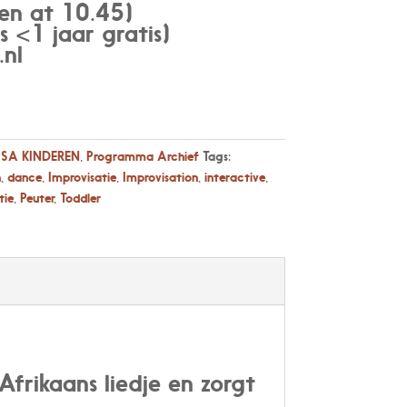
en at 10.45)
 <1 jaar gratis)
nl
SA KINDEREN
,
Programma Archief
Tags:
n
,
dance
,
Improvisatie
,
Improvisation
,
interactive
,
tie
,
Peuter
,
Toddler
 Afrikaans liedje en zorgt