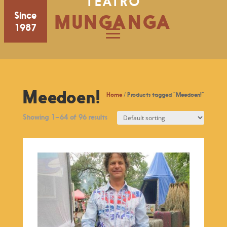
TEATRO
Since
MUNGANGA
1987
Meedoen!
Home
/ Products tagged “Meedoen!”
Showing 1–64 of 96 results