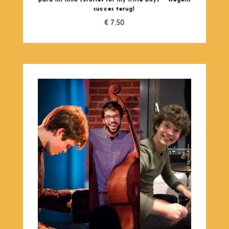
succes terug!
€
7,50