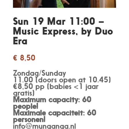
Sun 19 Mar 11:00 –
Music Express, by Duo
Era
€
8,50
Zondag/Sunday
11.00 (doors open at 10.45)
€8,50 pp (babies <1 jaar
gratis)
Maximum capacity: 60
people!
Maximale capaciteit: 60
personen
!
info@munganga.nl