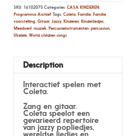
SKU:
16102075
Categories:
CASA KINDEREN
,
Programma Archief
Tags:
Coleta
,
Familie
,
Familie
voorstelling
,
Gitaar
,
Jazzy
,
Kinderen
,
Kinderliedjes
,
Meedoen!
,
muziek
,
Percussieinstrumenten
,
percussion
,
Ukelele
,
World children songs
Description
Interactief spelen met
Coleta.
Zang en gitaar.
Coleta speelot een
gevarieerd repertoire
van jazzy popliedjes,
wereldse liedjes en