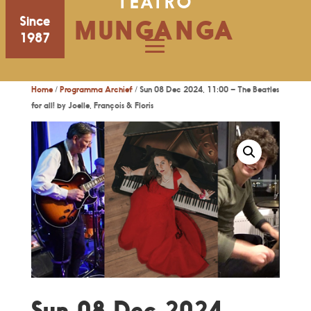
TEATRO
Since
MUNGANGA
1987
Home
/
Programma Archief
/ Sun 08 Dec 2024, 11:00 – The Beatles
for all! by Joelle, François & Floris
Sun 08 Dec 2024,