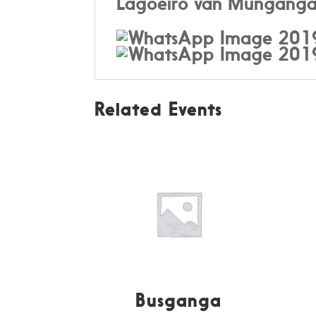
Lagoeiro van Munganga, z
Related Events
Busganga