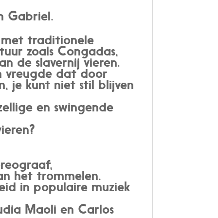
n Gabriel.
 met traditionele
ltuur zoals Congadas,
an de slavernij vieren.
an vreugde dat door
e kunt niet stil blijven
zellige en swingende
vieren?
oreograaf,
aan het trommelen.
leid in populaire muziek
udia Maoli en Carlos