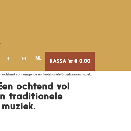
A
NL
€ 0,00
n ochtend vol swingende en traditionele Braziliaanse muziek.
Een ochtend vol
n traditionele
 muziek.