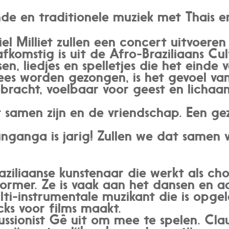
de en traditionele muziek met Thais e
l Milliet zullen een concert uitvoeren
afkomstig is uit de Afro-Braziliaans Cu
en, liedjes en spelletjes die het einde v
ees worden gezongen, is het gevoel v
acht, voelbaar voor geest en lichaam, j
t samen zijn en de vriendschap. Een ge
nganga is jarig! Zullen we dat samen 
aziliaanse kunstenaar die werkt als ch
former. Ze is vaak aan het dansen en 
ulti-instrumentale muzikant die is opge
ks voor films maakt.
ssionist Gê uit om mee te spelen. Cla