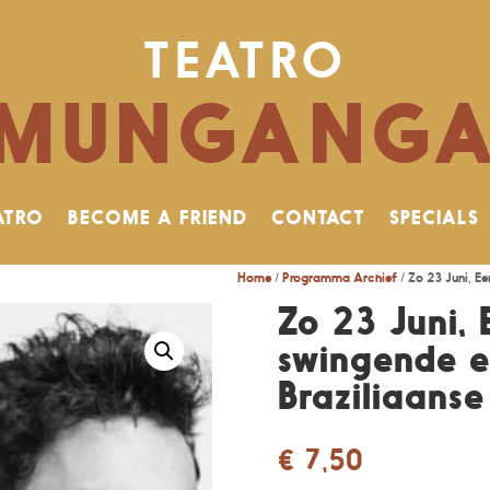
TEATRO
MUNGANG
ATRO
BECOME A FRIEND
CONTACT
SPECIALS
Home
/
Programma Archief
/ Zo 23 Juni, Ee
Zo 23 Juni, 
swingende e
Braziliaanse
€
7,50