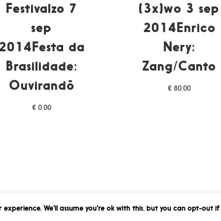
Festivalzo 7
(3x)wo 3 sep
sep
2014Enrico
2014Festa da
Nery:
Brasilidade:
Zang/Canto
Ouvirandô
€
80,00
€
0,00
 experience. We'll assume you're ok with this, but you can opt-out if