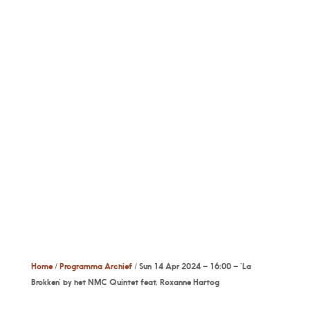
Since 1987
TEATRO
MUNGANGA
Home
/
Programma Archief
/ Sun 14 Apr 2024 – 16:00 – ‘La
Brokken’ by het NMC Quintet feat. Roxanne Hartog