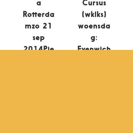
a
Cursus
Rotterda
(wklks)
mzo 21
woensda
sep
g:
2014Pie
Evenwich
t en het
t in
broertje
lichaam
van de
& geest
Maanop
door
YAY!
Anne
Festival
Walsema
nn