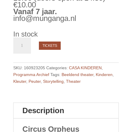
€10.00
Vanaf 7 jaar.
info@munganga.nl
In stock
zo
17
TICKETS
juni
15:00
"Circus
SKU:
160923205
Categories:
CASA KINDEREN
,
Orpheus”
Programma Archief
Tags:
Beeldend theater
,
Kinderen
,
door
Kleuter
,
Peuter
,
Storytelling
,
Theater
Theatergroep
Dolle
Maandag,
Regie:
Description
Carlos
Lagoeiro
quantity
Circus Orpheus