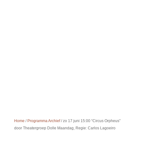
Since 1987
TEATRO
MUNGANGA
Home
/
Programma Archief
/ zo 17 juni 15:00 “Circus Orpheus”
door Theatergroep Dolle Maandag, Regie: Carlos Lagoeiro