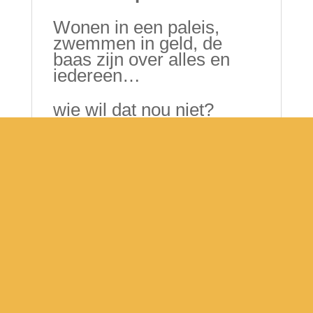
Wonen in een paleis,
zwemmen in geld, de
baas zijn over alles en
iedereen…
wie wil dat nou niet?
Nou, kroonprins Orpheus
niet.
Hij moet van z’n vader
koning worden, maar hij
trekt liever de wereld rond
met z’n circus.
Hij ontsnapt uit het paleis
en betovert iedereen met
zijn muziek.