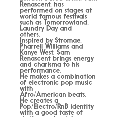
Kit
Renascent, has
band"
performed on stages at
quantity
world famous festivals
such as Tomorrowland,
Laundry Day and
others.
Inspired by Stromae,
Pharrell Williams and
Kanye West, Sam
Renascent brings energy
and charisma to his
performance.
He makes a combination
of electronic pop music
with
Afro/American beats.
He creates a
Pop/Electro/RnB identity
with a good taste of