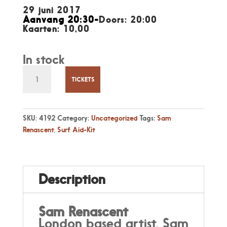
29 juni 2017
Aanvang 20:30-
Doors: 20:00
Kaarten: 10,00
In stock
Casa
Concert
TICKETS
Vr
29
juni,
SKU:
4192
Category:
Uncategorized
Tags:
Sam
20:30
Renascent
,
Surf Aid-Kit
Dubbel
concert
met
"Sam
Description
Renascent"
&
"Surf
Sam Renascent
Aid
London based artist, Sam