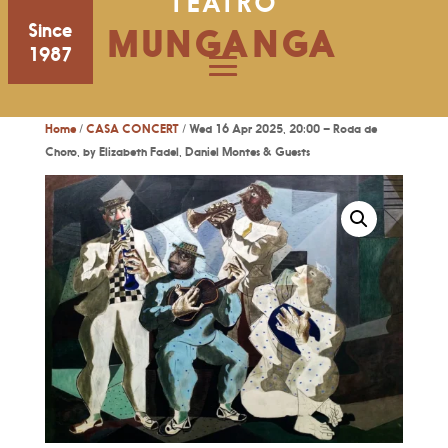
TEATRO
Since
MUNGANGA
1987
Home
/
CASA CONCERT
/ Wed 16 Apr 2025, 20:00 – Roda de
Choro, by Elizabeth Fadel, Daniel Montes & Guests