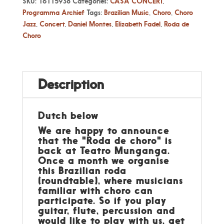
SKU:
16115938
Categories:
CASA CONCERT
,
Programma Archief
Tags:
Brazilian Music
,
Choro
,
Choro
Jazz
,
Concert
,
Daniel Montes
,
Elizabeth Fadel
,
Roda de
Choro
Description
Dutch below
We are happy to announce
that the "Roda de choro" is
back at Teatro Munganga.
Once a month we organise
this Brazilian roda
(roundtable), where musicians
familiar with choro can
participate. So if you play
guitar, flute, percussion and
would like to play with us, get