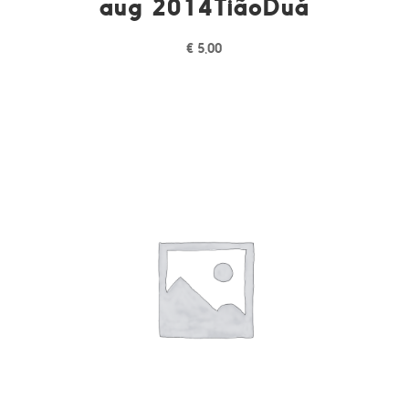
aug 2014TiãoDuá
€
5,00