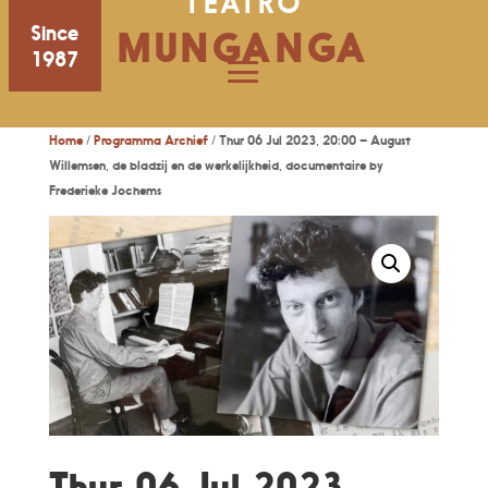
TEATRO
Since
MUNGANGA
1987
Home
/
Programma Archief
/ Thur 06 Jul 2023, 20:00 – August
Willemsen, de bladzij en de werkelijkheid, documentaire by
Frederieke Jochems
Thur 06 Jul 2023,