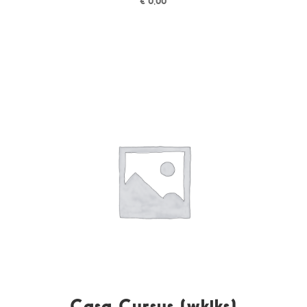
€
0,00
Casa Cursus (wklks)