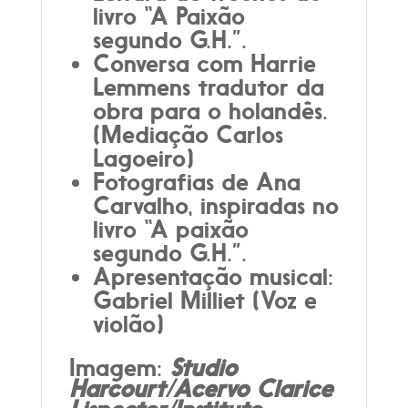
livro “A Paixão
segundo G.H.”.
Conversa com Harrie
Lemmens tradutor da
obra para o holandês.
(Mediação Carlos
Lagoeiro)
Fotografias de Ana
Carvalho, inspiradas no
livro “A paixão
segundo G.H.”.
Apresentação musical:
Gabriel Milliet (Voz e
violão)
Imagem:
Studio
Harcourt/Acervo Clarice