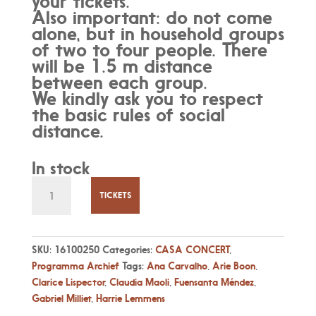
your tickets.
Also important: do not come
alone, but in household groups
of two to four people. There
will be 1.5 m distance
between each group.
We kindly ask you to respect
the basic rules of social
distance.
In stock
Thu
10
TICKETS
Dec
19:30
-
SKU:
16100250
Categories:
CASA CONCERT
,
Tempo
Programma Archief
Tags:
Ana Carvalho
,
Arie Boon
,
de
Clarice Lispector
,
Claudia Maoli
,
Fuensanta Méndez
,
celebrar
Gabriel Milliet
,
Harrie Lemmens
Clarice