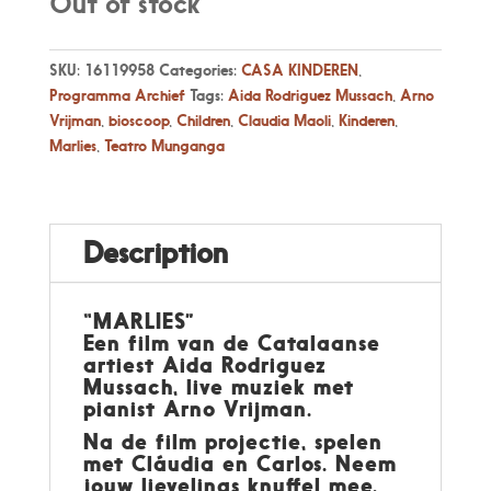
Out of stock
SKU:
16119958
Categories:
CASA KINDEREN
,
Programma Archief
Tags:
Aida Rodriguez Mussach
,
Arno
Vrijman
,
bioscoop
,
Children
,
Claudia Maoli
,
Kinderen
,
Marlies
,
Teatro Munganga
Description
“MARLIES”
Een film van de Catalaanse
artiest Aida Rodriguez
Mussach, live muziek met
pianist Arno Vrijman.
Na de film projectie, spelen
met Cláudia en Carlos. Neem
jouw lievelings knuffel mee.