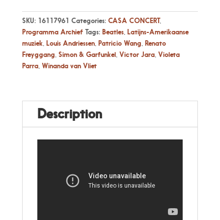
SKU:
16117961
Categories:
CASA CONCERT
,
Programma Archief
Tags:
Beatles
,
Latijns-Amerikaanse
muziek
,
Louis Andriessen
,
Patricio Wang
,
Renato
Freyggang
,
Simon & Garfunkel
,
Victor Jara
,
Violeta
Parra
,
Winanda van Vliet
Description