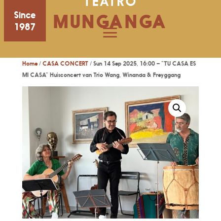
TEATRO
Since
MUNGANGA
1987
Home
/
CASA CONCERT
/ Sun 14 Sep 2025, 16:00 – “TU CASA ES
MI CASA” Huisconcert van Trio Wang, Winanda & Freyggang