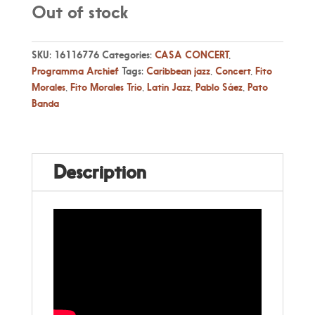
Out of stock
SKU:
16116776
Categories:
CASA CONCERT
,
Programma Archief
Tags:
Caribbean jazz
,
Concert
,
Fito
Morales
,
Fito Morales Trio
,
Latin Jazz
,
Pablo Sáez
,
Pato
Banda
Description