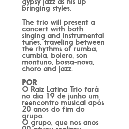
gypsy jazz as his up
bringing styles.
The trio will present a
concert with both
singing and instrumental
tunes, traveling between
the rhythms of rumba,
cumbia, bolero, son
montuno, bossa-nova,
choro and jazz.
POR
O Raiz Latina Trio fará
no dia 19 de junho um
reencontro musical após
20 anos do fim do
grupo.
O grupo, que nos anos
90 atuou realizou