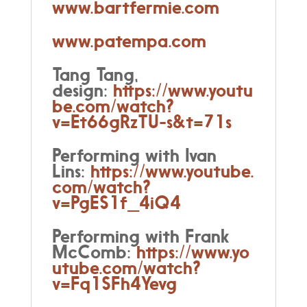
www.bartfermie.com
www.patempa.com
Tang Tang,
design:
https://www.youtu
be.com/watch?
v=Et66gRzTU-s&t=71s
Performing with Ivan
Lins:
https://www.youtube.
com/watch?
v=PgES1f_4iQ4
Performing with Frank
McComb:
https://www.yo
utube.com/watch?
v=Fq1SFh4Yevg