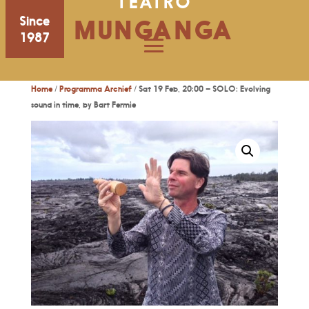
TEATRO
Since
MUNGANGA
1987
Home
/
Programma Archief
/ Sat 19 Feb, 20:00 – SOLO: Evolving
sound in time, by Bart Fermie