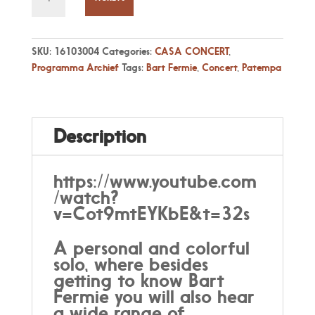
19
Feb,
20:00
-
SKU:
16103004
Categories:
CASA CONCERT
,
SOLO:
Programma Archief
Tags:
Bart Fermie
,
Concert
,
Patempa
Evolving
sound
in
time,
Description
by
Bart
Fermie
https://www.youtube.com
quantity
/watch?
v=Cot9mtEYKbE&t=32s
A personal and colorful
solo, where besides
getting to know Bart
Fermie you will also hear
a wide range of