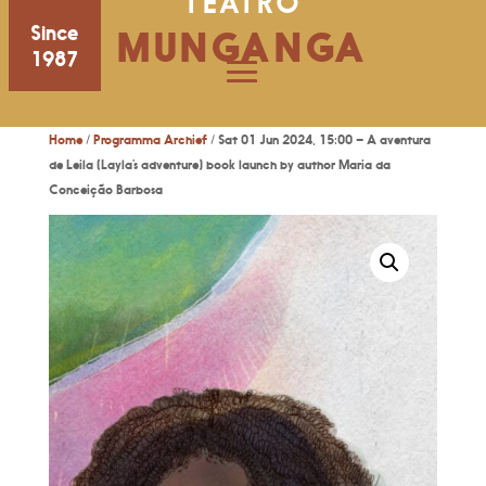
TEATRO
Since
MUNGANGA
1987
Home
/
Programma Archief
/ Sat 01 Jun 2024, 15:00 – A aventura
de Leila (Layla’s adventure) book launch by author Maria da
Conceição Barbosa