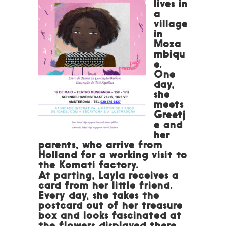
lives in
a
village
in
Moza
mbiqu
e.
One
day,
she
meets
Greetj
e and
her
parents, who arrive from
Holland for a working visit to
the Komati factory.
At parting, Layla receives a
card from her little friend.
Every day, she takes the
postcard out of her treasure
box and looks fascinated at
the flowers displayed there.