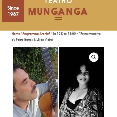
TEATRO
Since
MUNGANGA
1987
Home
/
Programma Archief
/ Sa 12 Dec 18:00 – “Festa modesta,
by Pedro Barros & Lilian Vieira