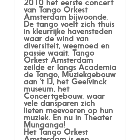
2010 het eerste concert
van Tango Orkest
Amsterdam bijwoonde.
De tango voelt zich thuis
in kleurrijke havensteden
waar de wind van
diversiteit, weemoed en
passie waait. Tango
Orkest Amsterdam
zeilde er langs Academia
de Tango, Muziekgebouw
aan ’t IJ, het Geelvinck
museum, het
Concertgebouw, waar
vele dansparen zich
lieten meevoeren op hun
muziek. En nu in Theater
Munganga!
Het Tango Orkest
Amsterdam is een