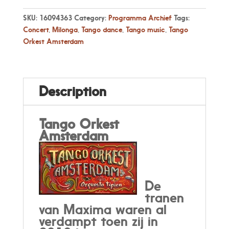
SKU:
16094363
Category:
Programma Archief
Tags:
Concert
,
Milonga
,
Tango dance
,
Tango music
,
Tango
Orkest Amsterdam
Description
Tango Orkest
Amsterdam
De
tranen
van Maxima waren al
verdampt toen zij in