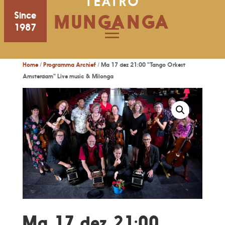
TEATRO
Since
MUNGANGA
1987
Home
/
Programma Archief
/ Ma 17 dez 21:00 "Tango Orkest
Amsterdam" Live music & Milonga
Ma 17 dez 21:00