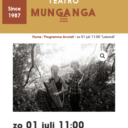
TEATRO
Since
MUNGANGA
1987
Home
/
Programma Archief
/ zo 01 juli 11:00 "LalomA"
zo 01 juli 11:00