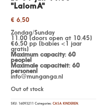
"LalomA"
€
6,50
Zondag/Sunday
11.00 (doors open at 10.45)
€6,50 pp (babies <1 jaar
gratis)
Maximum capacity: 60
people!
Maximale capaciteit: 60
personen
!
info@munganga.nl
Out of stock
SKU:
16093211
Categories:
CASA KINDEREN
,