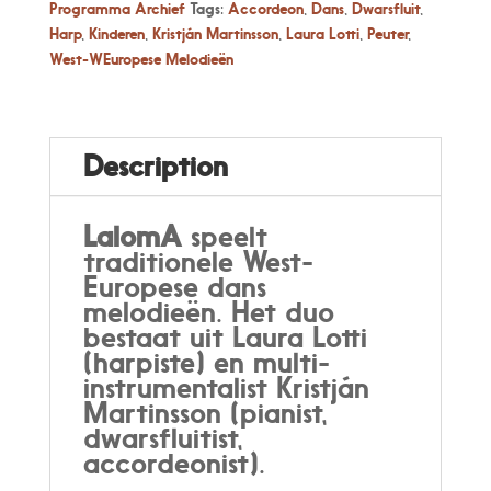
Programma Archief
Tags:
Accordeon
,
Dans
,
Dwarsfluit
,
Harp
,
Kinderen
,
Kristján Martinsson
,
Laura Lotti
,
Peuter
,
West-WEuropese Melodieën
Description
LalomA
speelt
traditionele West-
Europese dans
melodieën. Het duo
bestaat uit Laura Lotti
(harpiste) en multi-
instrumentalist Kristján
Martinsson (pianist,
dwarsfluitist,
accordeonist).