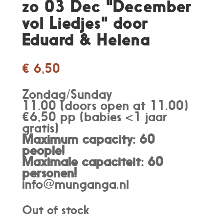
zo 03 Dec "December
vol Liedjes" door
Eduard & Helena
€
6,50
Zondag/Sunday
11.00 (doors open at 11.00)
€6,50 pp (babies <1 jaar
gratis)
Maximum capacity: 60
people!
Maximale capaciteit: 60
personen
!
info@munganga.nl
Out of stock