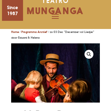
TEATRO
Since
MUNGANGA
1987
Home
/
Programma Archief
/ zo 03 Dec "December vol Liedjes"
door Eduard & Helena