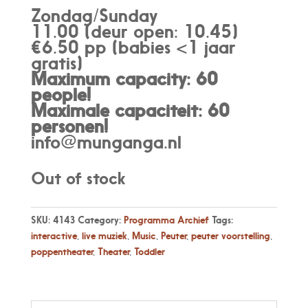
Zondag/Sunday
11.00 (deur open: 10.45)
€6.50 pp (babies <1 jaar
gratis)
Maximum capacity: 60
people!
Maximale capaciteit: 60
personen
!
info@munganga.nl
Out of stock
SKU:
4143
Category:
Programma Archief
Tags:
interactive
,
live muziek
,
Music
,
Peuter
,
peuter voorstelling
,
poppentheater
,
Theater
,
Toddler