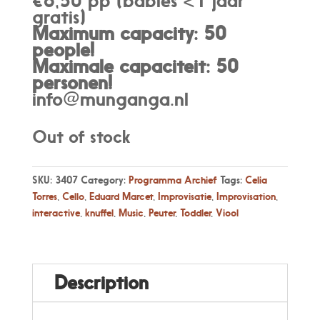
€6,50 pp (babies <1 jaar
gratis)
Maximum capacity: 50
people!
Maximale capaciteit: 50
personen
!
info@munganga.nl
Out of stock
SKU:
3407
Category:
Programma Archief
Tags:
Celia
Torres
,
Cello
,
Eduard Marcet
,
Improvisatie
,
Improvisation
,
interactive
,
knuffel
,
Music
,
Peuter
,
Toddler
,
Viool
Description