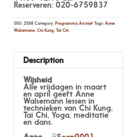
Reserveren: 020-6759837
SKU:
2588
Category:
Programma Archief
Tags:
Anne
Walsemann
,
Chi Kung
,
Tai Chi
Description
Wijsheid
Alle
vrijdagen
in maart
en april geef
t
Anne
Walsemann lessen
in
technieken
van
Ch
i
Ku
ng
,
Tai Chi,
Yoga
,
meditatie
en
dans.
Anne