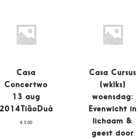
Casa
Casa Cursus
Concertwo
(wklks)
13 aug
woensdag:
2014TiãoDuá
Evenwicht in
lichaam &
€
5,00
geest door