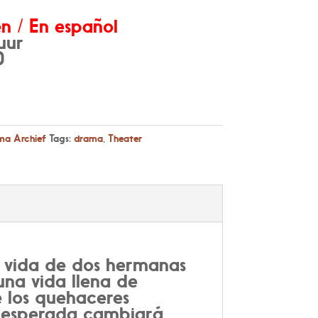
n / En español
uur
0
a Archief
Tags:
drama
,
Theater
a vida de dos hermanas
na vida llena de
e los quehaceres
 inesperada cambiará