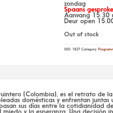
zondag
Spaans gesproke
Aanvang 15.30 
Deur open 15.0
Out of stock
SKU:
1827
Category:
Programm
intero (Colombia), es el retrato de l
eadas domésticas y enfrentan juntas u
asan sus días entre la cotidianidad d
 el miedo y la esperanza. Una decisión