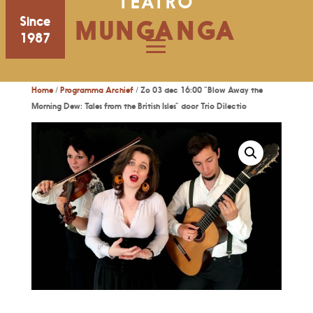
TEATRO
Since
MUNGANGA
1987
Home
/
Programma Archief
/ Zo 03 dec 16:00 “Blow Away the
Morning Dew: Tales from the British Isles” door Trio Dilectio