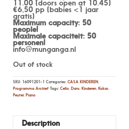
11.00 (doors open at 10.45)
€6,50 pp (babies <1 jaar
gratis)
Maximum capacity: 50
people!
Maximale capaciteit: 50
personen
!
info@munganga.nl
Out of stock
SKU:
16091201-1
Categories:
CASA KINDEREN
,
Programma Archief
Tags:
Cello
,
Dans
,
Kinderen
,
Kokas
,
Peuter
,
Piano
Description