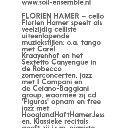
www.soil-ensemble.nl
FLORIEN HAMER – cello
Florien Hamer speelt als
veelzijdig celliste
uiteenlopende
muziekstijlen: o.a. tango
met Carel
Kraayenhof en het
Sextetto Canyengue in
de Robecco
zomerconcerten, jazz
met I Compani en
de Celano-Baggiani
group, waarmee zij cd
'Figuras' opnam en free
jazz met
HooglandHaftHamerJess
en. Klassieke recitals
geeft zij i.s.m. pianiste