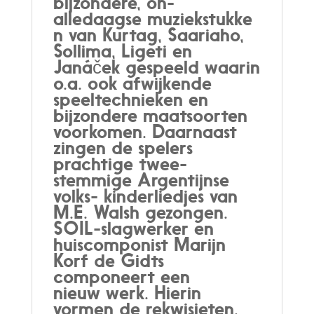
bijzondere, on-
alledaagse muziekstukke
n van Kurtag, Saariaho,
Sollima, Ligeti en
Janáček gespeeld waarin
o.a. ook afwijkende
speeltechnieken en
bijzondere maatsoorten
voorkomen. Daarnaast
zingen de spelers
prachtige twee-
stemmige Argentijnse
volks- kinderliedjes van
M.E. Walsh gezongen.
SOIL-slagwerker en
huiscomponist Marijn
Korf de Gidts
componeert een
nieuw werk. Hierin
vormen de rekwisieten,