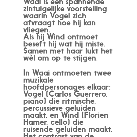
Waai is een spannende
zintuigelijke voorstelling
waarin Vogel zich
afvraagt hoe hij kan
vliegen.
Als hij Wind ontmoet
beseft hij wat hij miste.
Samen met haar lukt het
wèl om op te stijgen.
In Waai ontmoeten twee
muzikale
hoofdpersonages elkaar:
Vogel (Carlos Guerrero,
piano) die ritmische,
percussieve geluiden
maakt, en Wind (Florien
Hamer, cello) die
ruisende geluiden maakt.
Het contrast van de