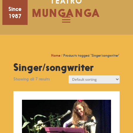
TEATRO
Since
MUNGANGA
1987
Home
/ Products tagged “Singer/songwriter”
Singer/songwriter
Showing all 7 results