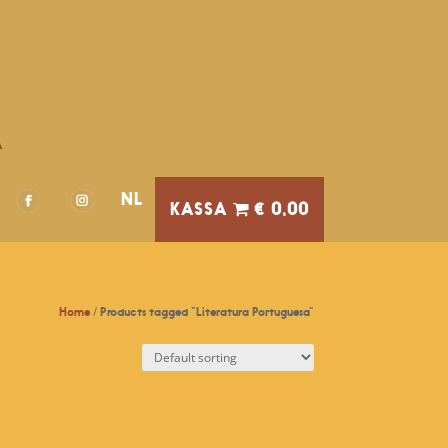
A
NL
€ 0,00
Home
/ Products tagged “Literatura Portuguesa”