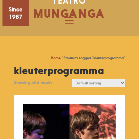
TEATRO
Since
MUNGANGA
1987
Home
/ Products tagged “kleuterprogramma”
kleuterprogramma
Showing all 6 results