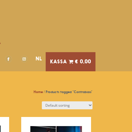
A
NL
€ 0,00
Home
/ Products tagged “Contrabass”