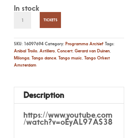
In stock
Zo
15
TICKETS
Dec
16:00
Ontwapenend
SKU:
16097694
Category:
Programma Archief
Tags:
beton
Anibal Troilo
,
Astillero
,
Concert
,
Gerard van Duinen
,
&
Milonga
,
Tango dance
,
Tango music
,
Tango Orkest
heftige
Amsterdam
emoties
door
Tango
Orkest
Description
Amsterdam
quantity
https://www.youtube.com
/watch?v=oEyAL97AS38