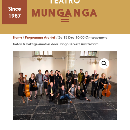
TEATRO
Since
MUNGANGA
1987
Home
/
Programma Archief
/ Zo 15 Dec 16:00 Ontwapenend
beton & heftige emoties door Tango Orkest Amsterdam