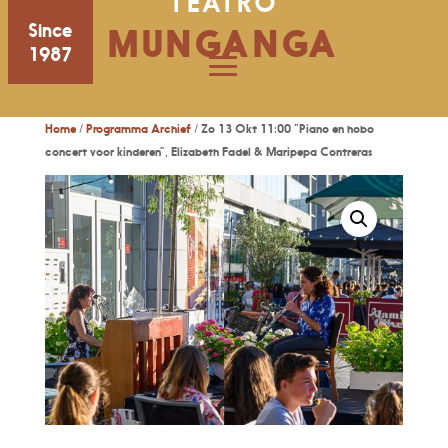
TEATRO
Since
MUNGANGA
1987
Home
/
Programma Archief
/ Zo 13 Okt 11:00 “Piano en hobo
concert voor kinderen”, Elizabeth Fadel & Maripepa Contreras