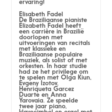
ervaring!
Elisabeth Fadel
De Braziliaanse pianiste
Elizabeth Fadel heeft
een carrière in Brazilië
doorlopen met
uitvoeringen van recitals
met klassieke en
Braziliaanse populaire
muziek, als solist of met
orkesten. In haar studie
had ze het privilege om
te spelen met Olga Kiun,
Evgeny Izotov,
Henriqueta Garcez
Duarte en Anna
Yarovaia. Ze speelde
twee jaar piano,
klavecimbel en orgel met