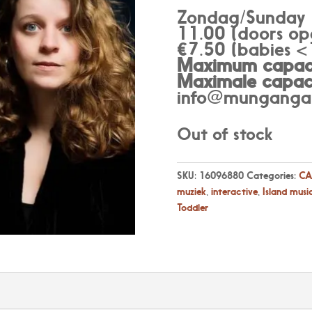
Zondag/Sunday
11.00 (doors op
€7.50 (babies <1
Maximum capaci
Maximale capaci
info@munganga.
Out of stock
SKU:
16096880
Categories:
CA
muziek
,
interactive
,
Island musi
Toddler