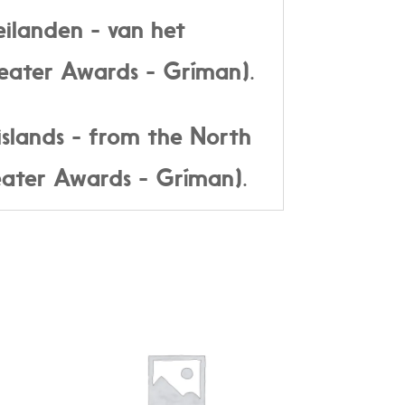
eilanden - van het
Theater Awards - Gríman).
islands - from the North
heater Awards - Gríman).