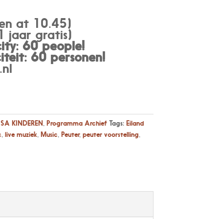
en at 10.45)
 jaar gratis)
ty: 60 people!
teit: 60 personen
!
nl
SA KINDEREN
,
Programma Archief
Tags:
Eiland
c
,
live muziek
,
Music
,
Peuter
,
peuter voorstelling
,