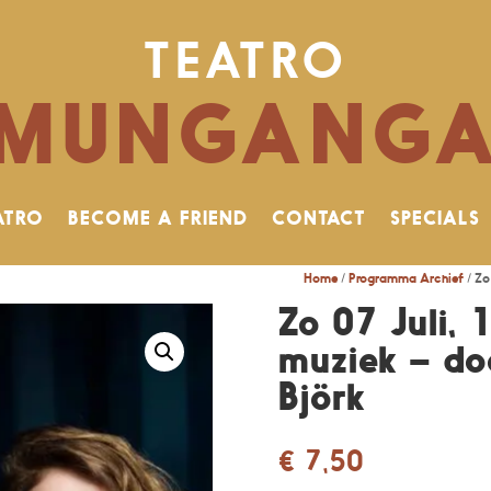
TEATRO
MUNGANG
ATRO
BECOME A FRIEND
CONTACT
SPECIALS
Home
/
Programma Archief
/ Zo
Zo 07 Juli, 
muziek – do
Björk
€
7,50