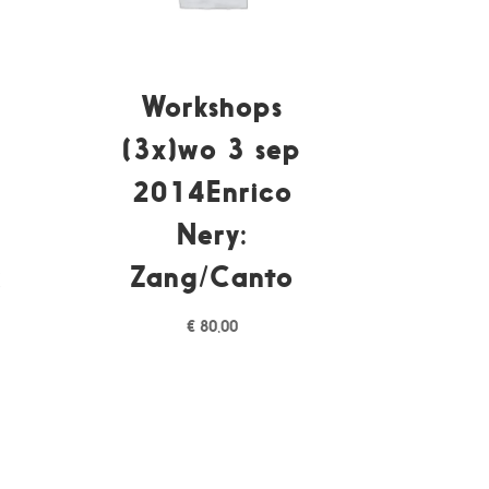
Workshops
(3x)wo 3 sep
p
2014Enrico
Nery:
k
Zang/Canto
€
80,00