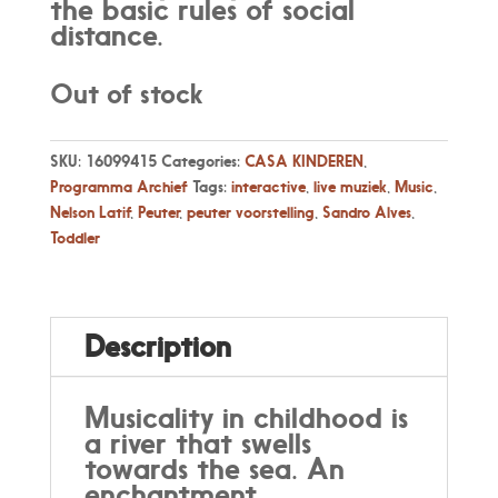
the basic rules of social
distance.
Out of stock
SKU:
16099415
Categories:
CASA KINDEREN
,
Programma Archief
Tags:
interactive
,
live muziek
,
Music
,
Nelson Latif
,
Peuter
,
peuter voorstelling
,
Sandro Alves
,
Toddler
Description
Musicality in childhood is
a river that swells
towards the sea. An
enchantment.