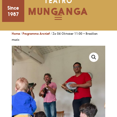
TEATRO
Since
MUNGANGA
1987
Home
/
Programma Archief
/ Zo 04 Oktober 11:00 – Brazilian
music