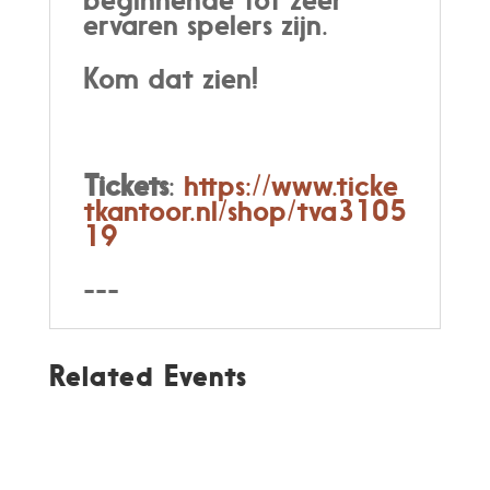
ervaren spelers zijn.
Kom dat zien!
Tickets
:
https://www.ticke
tkantoor.nl/shop/tva3105
19
---
Related Events