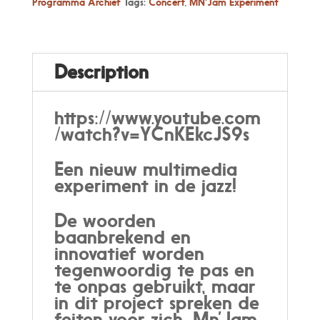
new
Programma Archief
Tags:
Concert
,
MN'Jam Experiment
multi-
medium
experiment
in
Description
jazz
quantity
https://www.youtube.com
/watch?v=YCnKEkcJS9s
Een nieuw multimedia
experiment in de jazz!
De woorden
baanbrekend en
innovatief worden
tegenwoordig te pas en
te onpas gebruikt, maar
in dit project spreken de
feiten voor zich. Mn’Jam