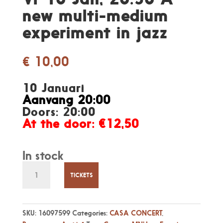
new multi-medium
experiment in jazz
€
10,00
10 Januari
Aanvang 20:00
Doors: 20:00
At the door: €12,50
In stock
Vr
10
TICKETS
Jan,
20:30
A
SKU:
16097599
Categories:
CASA CONCERT
,