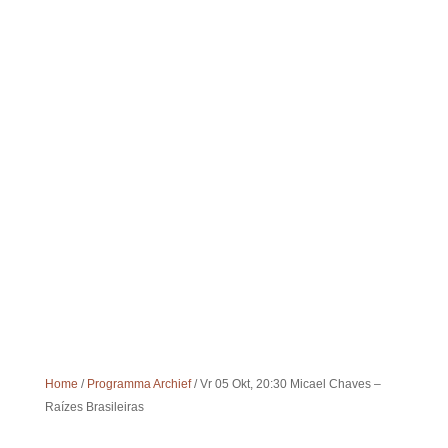
Since 1987
TEATRO
MUNGANGA
Home
/
Programma Archief
/ Vr 05 Okt, 20:30 Micael Chaves –
Raízes Brasileiras