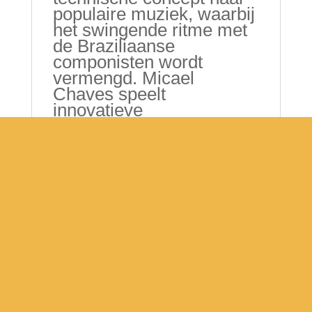
populaire muziek, waarbij
het swingende ritme met
de Braziliaanse
componisten wordt
vermengd. Micael
Chaves speelt
innovatieve
arrangementen van de
toegewijde gitarist Sergio
Assad tot werken van
grote componisten zoals:
Abismo de Rosas
(Américo Jacomino),
Interrogando (João
Pernambuco) en Palhaço
(Egberto Gismonti). Hij
maakt nuances van
klassieke timbres,
ritmische variëteiten en