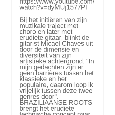
https://www.youtube.com/
watch?v=dyMUj1577PI
Bij het initiëren van zijn
muzikale traject met
choro en later met
erudiete gitaar, blinkt de
gitarist Micael Chaves uit
door de dimensie en
diversiteit van zijn
artistieke achtergrond. "In
mijn gedachten zijn er
geen barrières tussen het
klassieke en het
populaire, daarom loop ik
vrijelijk tussen deze twee
genres door".
BRAZILIAANSE ROOTS
brengt het erudiete
technische concept naar