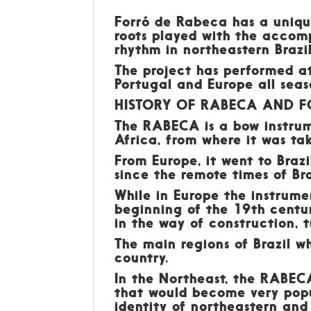
Forró de Rabeca
has a unique
roots played with the accom
rhythm in northeastern Brazil
The project has performed at
Portugal and Europe all seas
HISTORY OF RABECA AND 
The
RABECA
is a bow instrum
Africa, from where it was tak
From Europe, it went to Brazi
since the remote times of Bra
While in Europe the instrum
beginning of the 19th centur
in the way of construction, 
The main regions of Brazil w
country.
In the Northeast, the RABECA
that would become very popul
identity of northeastern and 