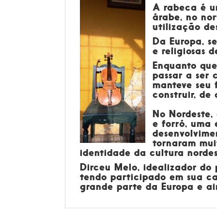
A
rabeca
é u
árabe, no nor
utilização d
Da Europa, s
e religiosas 
Enquanto que
passar a ser 
manteve seu 
construir, de
No Nordeste, 
e forró, uma 
desenvolvimen
tornaram muit
identidade da cultura nordes
Dirceu Melo, idealizador do
tendo participado em sua car
grande parte da Europa e ai