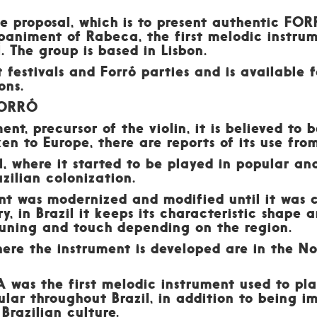
 proposal, which is to present authentic FORR
paniment of Rabeca, the first melodic instrum
. The group is based in Lisbon.
 festivals and Forró parties and is available 
ons.
FORRÓ
ent, precursor of the violin, it is believed to 
en to Europe, there are reports of its use fro
l, where it started to be played in popular an
zilian colonization.
ent was modernized and modified until it was 
y, in Brazil it keeps its characteristic shape
tuning and touch depending on the region.
here the instrument is developed are in the N
 was the first melodic instrument used to pl
ar throughout Brazil, in addition to being i
Brazilian culture.