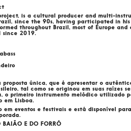
ct
project, is a cultural producer and multi-inst
zil, since the 90s, having participated in his
formed throughout Brazil, most of Europe and
l since 2019.
rabass
ndeiro
proposta única, que é apresentar o autêntic
sileiro, tal como se originou em suas raízes 
 primeiro instrumento melódico utilizado pa
o em Lisboa.
 em eventos e festivais e está disponível par
porada.
O BAIÃO E DO FORRÓ