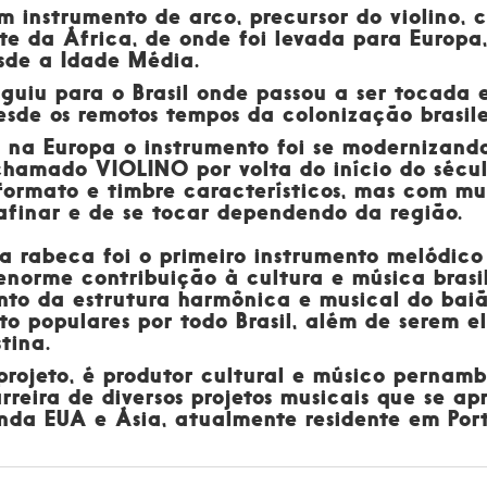
m instrumento de arco, precursor do
violino
, 
te da África, de onde foi levada para Europa,
esde a
Idade Média
.
eguiu para o Brasil onde passou a ser tocada
desde os remotos tempos da colonização brasile
 na Europa o instrumento foi se modernizand
chamado VIOLINO por volta do início do sécul
formato e timbre característicos, mas com m
 afinar e de se tocar dependendo da região.
a rabeca foi o primeiro instrumento melódico
enorme contribuição à cultura e música brasil
to da estrutura harmônica e musical do baião
o populares por todo Brasil, além de serem e
tina.
 projeto, é produtor cultural e músico pernam
reira de diversos projetos musicais que se apr
nda EUA e Ásia, atualmente residente em Por