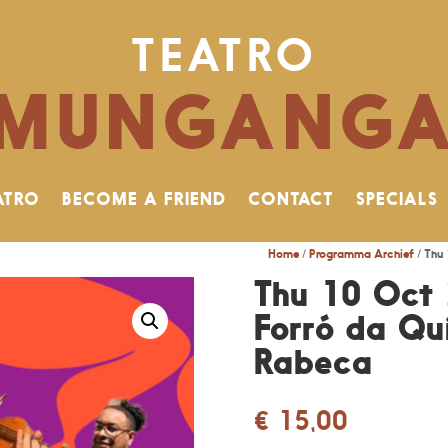
TEATRO
MUNGANG
ATRO
BECOME A FRIEND
CONTACT
SPECIALS
Home
/
Programma Archief
/ Thu 
Thu 10 Oct 
Forró da Qui
Rabeca
€
15,00