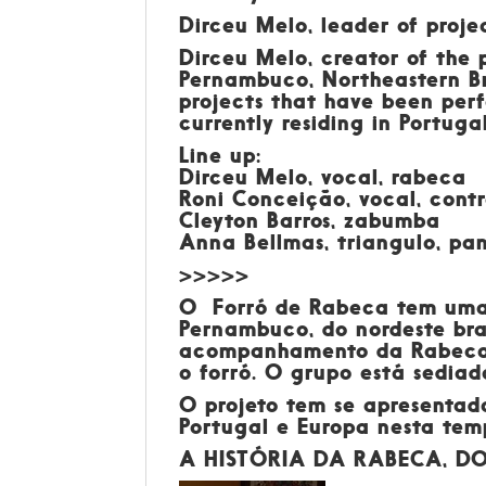
Dirceu Melo, leader of proje
Dirceu Melo, creator of the 
Pernambuco, Northeastern Bra
projects that have been per
currently residing in Portuga
Line up:
Dirceu Melo, vocal, rabeca
Roni Conceição, vocal, cont
Cleyton Barros, zabumba
Anna Bellmas, triangulo, pa
>>>>>
O
Forró de Rabeca
tem uma 
Pernambuco, do nordeste bra
acompanhamento da Rabeca, o
o forró. O grupo está sediad
O projeto tem se apresentado
Portugal e Europa nesta tem
A HISTÓRIA DA RABECA, D