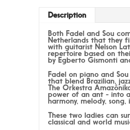
Description
Both Fadel and Sou come
Netherlands that they fi
with guitarist Nelson La
repertoire based on the
by Egberto Gismonti and
Fadel on piano and Sou 
that blend Brazilian, ja
The Orkestra Amazônika
power of an ant - into
harmony, melody, song, 
These two ladies can sur
classical and world mus