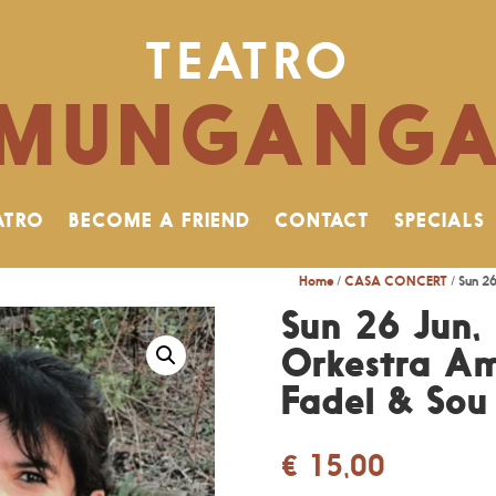
TEATRO
MUNGANG
ATRO
BECOME A FRIEND
CONTACT
SPECIALS
Home
/
CASA CONCERT
/ Sun 2
Sun 26 Jun,
Orkestra Am
Fadel & Sou
€
15,00