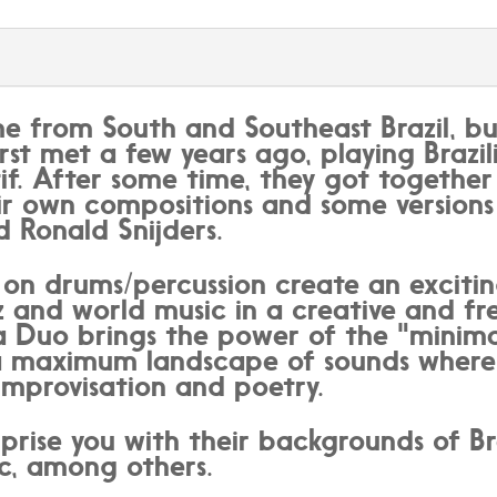
Duo,
by
Fadel
&
Sou
 from South and Southeast Brazil, but
quantity
rst met a few years ago, playing Brazi
tif. After some time, they got togethe
ir own compositions and some versions
 Ronald Snijders.
on drums/percussion create an excitin
zz and world music in a creative and fr
 Duo brings the power of the "minima
 a maximum landscape of sounds where
improvisation and poetry.
prise you with their backgrounds of Braz
ic, among others.