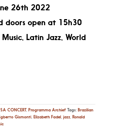
une 26th 2022
 doors open at 15h30
n Music, Latin Jazz, World
SA CONCERT
,
Programma Archief
Tags:
Brazilian
Egberto Gismonti
,
Elizabeth Fadel
,
jazz
,
Ronald
ic