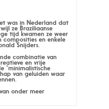
het was in Nederland dat
ijl ze Braziliaanse
nige tijd kwamen ze weer
n composities en enkele
onald Snijders.
ende combinatie van
reatieve en vrije
e “minimalistische
chap van geluiden waar
ennen.
 van onder meer