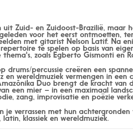
uit Zuid- en Zuidoost-Brazilië, maar 
geleden voor het eerst ontmoetten, terw
eelden met gitarist Nelson Latif. Na e
repertoire te spelen op basis van eige
e thema's, zoals Egberto Gismonti en R
op drums/percussie creëren een spann
 jazz en wereldmuziek vermengen in een c
Amazônika Duo brengt de kracht van d
van een mier – in een maximaal lands
die, zang, improvisatie en poëzie verk
 je verrassen met hun achtergronden
, latin, klassiek en wereldmuziek.