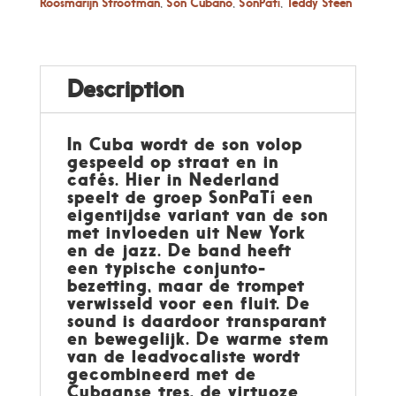
Roosmarijn Strootman
,
Son Cubano
,
SonPatí
,
Teddy Steen
Description
In Cuba wordt de son volop
gespeeld op straat en in
cafés. Hier in Nederland
speelt de groep SonPaTí een
eigentijdse variant van de son
met invloeden uit New York
en de jazz. De band heeft
een typische conjunto-
bezetting, maar de trompet
verwisseld voor een fluit. De
sound is daardoor transparant
en bewegelijk. De warme stem
van de leadvocaliste wordt
gecombineerd met de
Cubaanse tres, de virtuoze