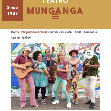
TEATRO
Since
MUNGANGA
1987
Home
/
Programma Archief
/ Sun 07 Jan 2024, 16:00 – Cubaanse
Son, by SonPatí