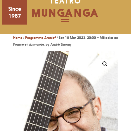
TEATRO
Since
MUNGANGA
1987
Home
/
Programma Archief
/ Sat 18 Mar 2023, 20:00 – Mélodies de
France et du monde, by André Simony