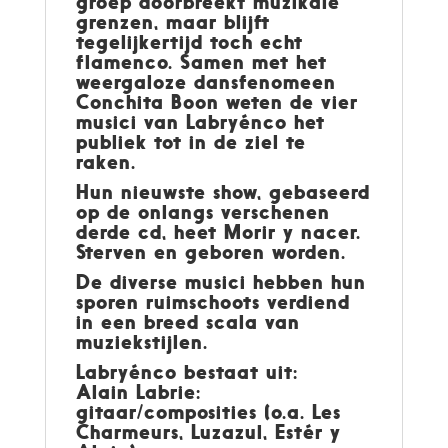
groep doorbreekt muzikale
grenzen, maar blijft
tegelijkertijd toch echt
flamenco. Samen met het
weergaloze dansfenomeen
Conchita Boon weten de vier
musici van Labryénco het
publiek tot in de ziel te
raken.
Hun nieuwste show, gebaseerd
op de onlangs verschenen
derde cd, heet Morir y nacer.
Sterven en geboren worden.
De diverse musici hebben hun
sporen ruimschoots verdiend
in een breed scala van
muziekstijlen.
Labryénco bestaat uit:
Alain Labrie:
gitaar/composities (o.a. Les
Charmeurs, Luzazul, Estér y