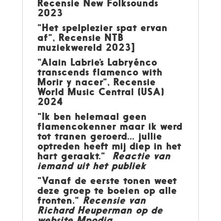
Recensie New Folksounds
2023
“Het spelplezier spat ervan
af”, Recensie NTB
muziekwereld 2023]
“Alain Labrie’s Labryénco
transcends flamenco with
Morir y nacer”, Recensie
World Music Central (USA)
2024
“Ik ben helemaal geen
flamencokenner maar ik werd
tot tranen geroerd... jullie
optreden heeft mij diep in het
hart geraakt.”
Reactie van
iemand uit het publiek
“Vanaf de eerste tonen weet
deze groep te boeien op alle
fronten.”
Recensie van
Richard Heuperman op de
website Mpodia