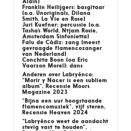
Alain)
Franklin Heilijgers: basgitaar
(o.a. Unoriginals, Dilana
Smith, La Vie en Rose)
Juri Kuefner: percussie (o.a.
Tasha’s World, Ntjam Rosie,
Amsterdam Sinfonietta)
Falu de Cádiz: zang (meest
gevraagde flamencozanger
van Nederland)
Conchita Boon (oa Eric
Vaarzon Morel): dans
Anderen over Labryénco:
“Morir y Nacer is een subliem
album”, Recensie Moors
Magazine 2023
“Bijna een uur hoogstaande
flamencomuziek”, vijf steren,
Recensie Heaven 2024
“Labryénco weet de aandacht
stevig vast te houden”,