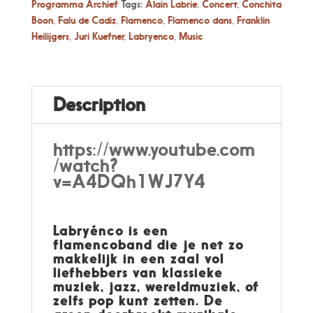
Programma Archief
Tags:
Alain Labrie
,
Concert
,
Conchita
Boon
,
Falu de Cadiz
,
Flamenco
,
Flamenco dans
,
Franklin
Heilijgers
,
Juri Kuefner
,
Labryenco
,
Music
Description
https://www.youtube.com
/watch?
v=A4DQh1WJ7Y4
Labryénco is een
flamencoband die je net zo
makkelijk in een zaal vol
liefhebbers van klassieke
muziek, jazz, wereldmuziek, of
zelfs pop kunt zetten. De