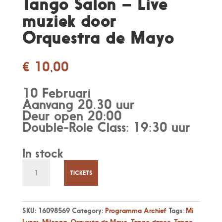
Tango Salon – Live
muziek door
Orquestra de Mayo
€
10,00
10 Februari
Aanvang 20.30 uur
Deur open 20:00
Double-Role Class: 19:30 uur
In stock
Ma
10
TICKETS
Feb
20:30
Tango
SKU:
16098569
Category:
Programma Archief
Tags:
Mi
Salon
Lunes
,
Milonga
,
Orquesta de Mayo
,
Tango dance
,
Tango