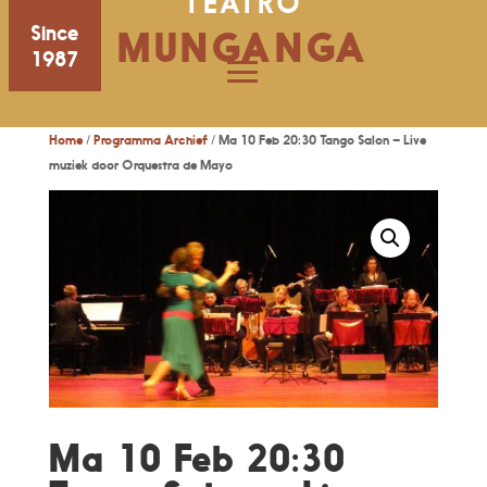
TEATRO
Since
MUNGANGA
1987
Home
/
Programma Archief
/ Ma 10 Feb 20:30 Tango Salon – Live
muziek door Orquestra de Mayo
Ma 10 Feb 20:30