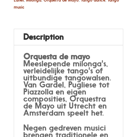
-
music
Live
muziek
door
Orquestra
Description
de
Mayo
quantity
Orquesta de mayo
Meeslepende milonga's,
verleidelijke tango's of
uitbundige tangowalsen.
Van Gardel, Pugliese tot
Piazzolla en eigen
composities, Orquestra
de Mayo uit Utrecht en
Amsterdam speelt het.
Negen gedreven musici
brengen traditionele en