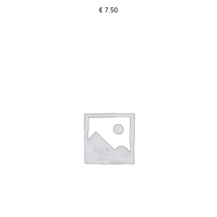
€
7,50