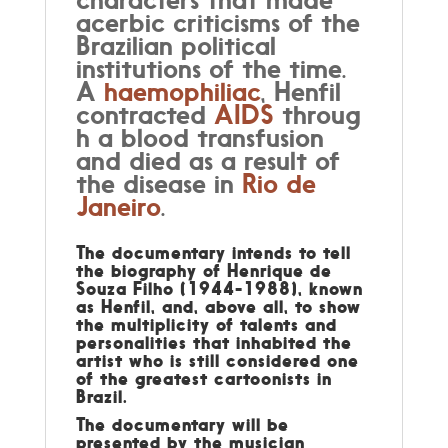
acerbic criticisms of the
Brazilian political
institutions of the time.
A
haemophiliac
, Henfil
contracted
AIDS
throug
h a blood transfusion
and died as a result of
the disease in
Rio de
Janeiro
.
The documentary intends to tell
the biography of Henrique de
Souza Filho (1944-1988), known
as Henfil, and, above all, to show
the multiplicity of talents and
personalities that inhabited the
artist who is still considered one
of the greatest cartoonists in
Brazil.
The documentary will be
presented by the musician