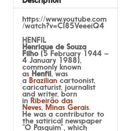
Description
https://www.youtube.com
/watch?v=CI85VeeeiQ4
HENFIL
Henrique de Souza
Filho
(5 February 1944 –
4 January 1988),
commonly known
as
Henfil
, was
a
Brazilian
cartoonist,
caricaturist, journalist
and writer, born
in
Ribeirão das
Neves
,
Minas Gerais
.
He was a contributor to
the satirical newspaper
“O Pasquim”, which