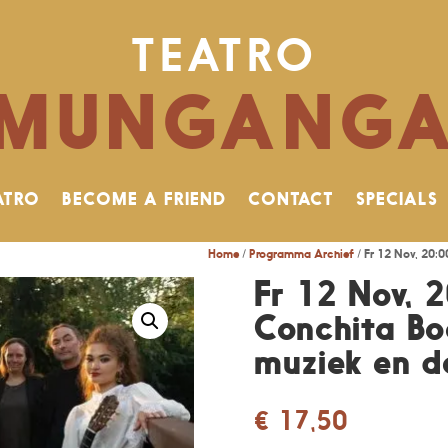
TEATRO
MUNGANG
ATRO
BECOME A FRIEND
CONTACT
SPECIALS
Home
/
Programma Archief
/ Fr 12 Nov, 20:
Fr 12 Nov, 
Conchita B
muziek en d
€
17,50