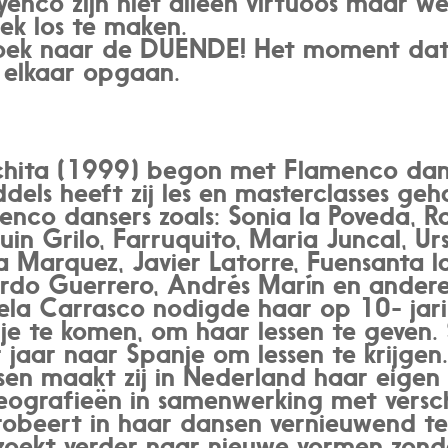
enco zijn niet alleen virtuoos maar we
iek los te maken.
 zoek naar de DUENDE! Het moment dat
 elkaar opgaan.
hita (1999) begon met Flamenco danse
dels heeft zij les en masterclasses ge
enco dansers zoals: Sonia la Poveda, R
uin Grilo, Farruquito, Maria Juncal, Ur
ia Marquez, Javier Latorre, Fuensanta l
rdo Guerrero, Andrés Marín en andere
ela Carrasco nodigde haar op 10- jari
je te komen, om haar lessen te geven. 
 jaar naar Spanje om lessen te krijgen
ssen maakt zij in Nederland haar eigen 
eografieën in samenwerking met verschi
probeert in haar dansen vernieuwend te 
ij zoekt verder naar nieuwe vormen zon