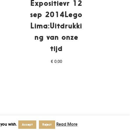
Expositievr 12
sep 2014Lego
Lima:Uitdrukki
ng van onze
tijd
€
0,00
 you wish.
Read More
Accept
Reject