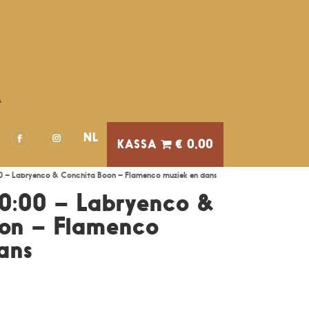
A
NL
€ 0,00
00 – Labryenco & Conchita Boon – Flamenco muziek en dans
20:00 – Labryenco &
oon – Flamenco
ans