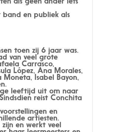
ten als geen ander iets
 band en publiek als
n toen zij 6 jaar was.
had van veel grote
afaela Carrasco,
sula López, Ana Morales,
a Moneta, Isabel Bayon,
n.
ge leeftijd uit om naar
Sindsdien reist Conchita
.
voorstellingen en
llende artiesten.
zijn en werkt veel
der haar leermeesters en