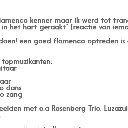
lamenco kenner maar ik werd tot tranen
 in het hart geraakt”
(reactie van iema
r doen! een goed flamenco optreden is
 topmuzikanten:
gitaar
taar
o dans
co zang
lden met o.a Rosenberg Trio, Luzazul, 
.