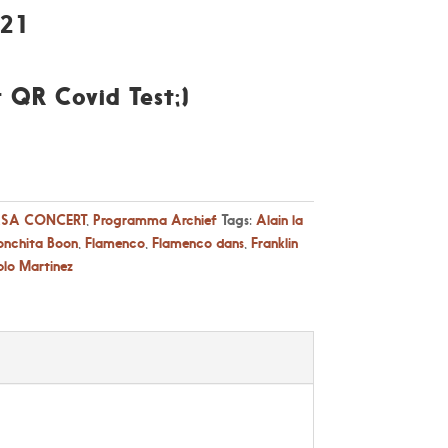
021
r QR Covid Test;)
SA CONCERT
,
Programma Archief
Tags:
Alain la
nchita Boon
,
Flamenco
,
Flamenco dans
,
Franklin
blo Martinez