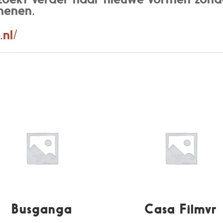
henen.
.nl/
Busganga
Casa Filmvr