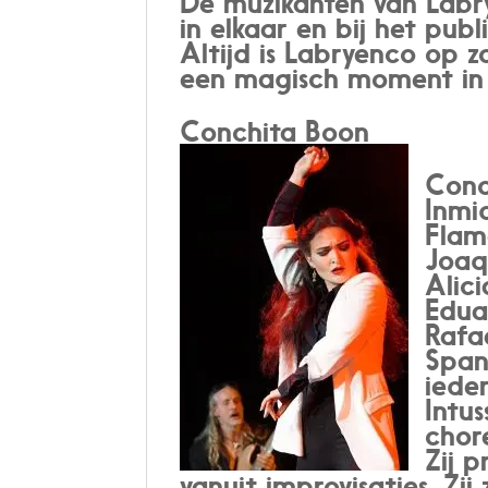
De muzikanten van Labry
in elkaar en bij het publ
Altijd is Labryenco op
een magisch moment in
Conchita Boon
Conc
Inmid
Flam
Joaq
Alic
Edua
Rafa
Span
ieder
Intu
chor
Zij 
vanuit improvisaties. Z