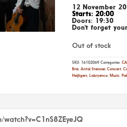
12 November 2
Starts: 20:00
Doors: 19:30
Don’t forget you
Out of stock
SKU:
16102069
Categories:
CA
Brie
,
Antal Steixner
,
Concert
,
Co
Heijligers
,
Labryenco
,
Music
,
Pa
om/watch?v=C1nS8ZEyeJQ