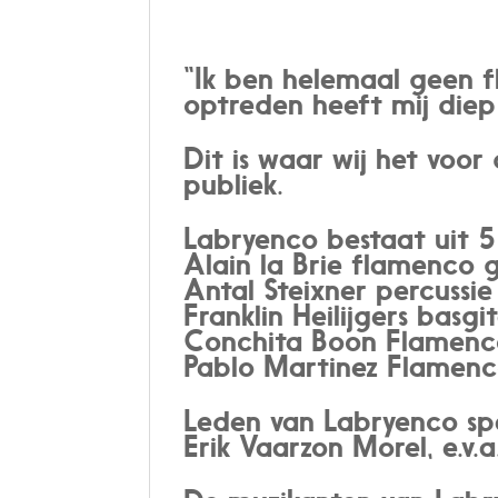
“
Ik ben helemaal geen f
optreden heeft mij diep
Dit is waar wij het voo
publiek.
Labryenco bestaat uit 5
Alain la Brie flamenco 
Antal Steixner percussie
Franklin Heilijgers basgi
Conchita Boon Flamenc
Pablo Martinez Flamen
Leden van Labryenco spee
Erik Vaarzon Morel, e.v.a