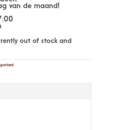
ag van de maand!
7:00
n
rrently out of stock and
gorized