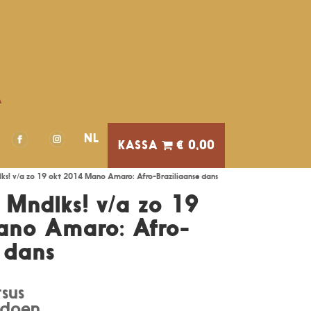
A
NL
€ 0,00
ks! v/a zo 19 okt 2014 Mano Amaro: Afro-Braziliaanse dans
 Mndlks! v/a zo 19
ano Amaro: Afro-
 dans
sus
edoen