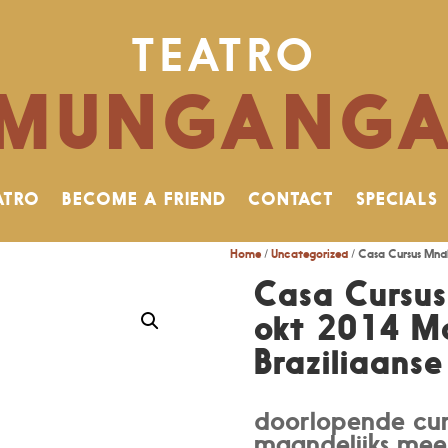
TEATRO
MUNGANG
ATRO
BECOME A FRIEND
CONTACT
SPECIALS
Home
/
Uncategorized
/ Casa Cursus Mndl
Casa Cursus
okt 2014 M
Braziliaanse
doorlopende cur
maandelijks me