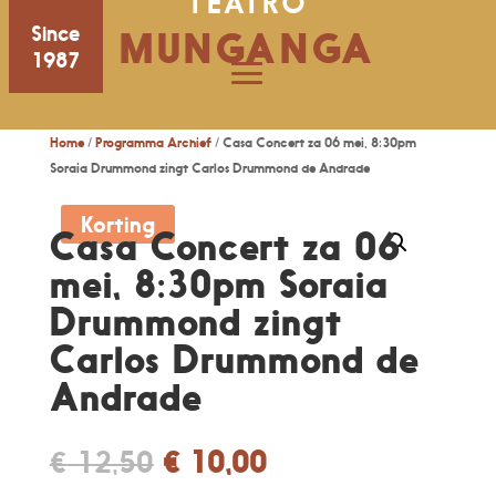
TEATRO
Since
MUNGANGA
1987
Home
/
Programma Archief
/ Casa Concert za 06 mei, 8:30pm
Soraia Drummond zingt Carlos Drummond de Andrade
Korting
Casa Concert za 06
mei, 8:30pm Soraia
Drummond zingt
Carlos Drummond de
Andrade
Original
Current
€
12,50
€
10,00
price
price