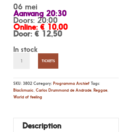
was:
is:
06 mei
€ 12,50.
€ 10,00.
Aanvang 20:30
Doors: 20:00
Online: € 10,00
Door: € 12,50
In stock
Casa
Concert
TICKETS
za
06
mei,
SKU:
3802
Category:
Programma Archief
Tags:
8:30pm
Blackmusic
,
Carlos Drummond de Andrade
,
Reggae
,
Soraia
World of feeling
Drummond
zingt
Carlos
Drummond
Description
de